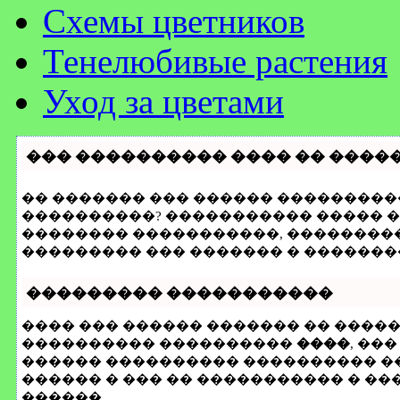
Схемы цветников
Тенелюбивые растения
Уход за цветами
��� ���������� ���� �� ����
�� ������� ��� ������ ����������
����������? ����������� ����� � 
�������� �����������, ��������
��������� ��� ������� � �������
��������� �����������
���� ��� ������ ������� �� ����
���������� ����������
����
, ��
������ ���������� ���������� ���
������ � ��� �� ����������� � ���1
������.