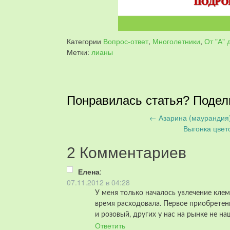
Категории
Вопрос-ответ
,
Многолетники
,
От "А" 
Метки:
лианы
Понравилась статья? Подел
←
Азарина (маурандия)
Запись
Выгонка цвет
навигация
2 Комментариев
Елена
:
07.11.2012 в 04:28
У меня только началось увлечение кле
время расходовала. Первое приобретен
и розовый, других у нас на рынке не на
Ответить