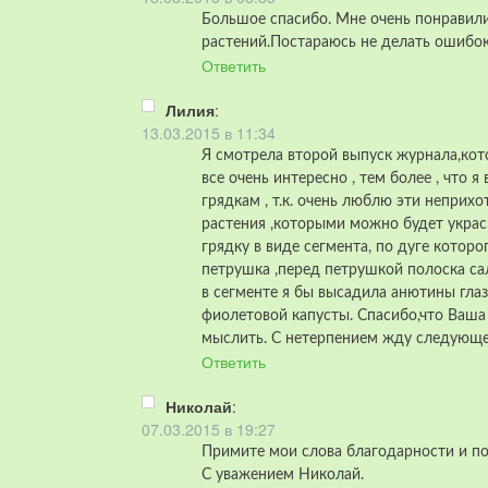
Большое спасибо. Мне очень понравили
растений.Постараюсь не делать ошибок
Ответить
Лилия
:
13.03.2015 в 11:34
Я смотрела второй выпуск журнала,кот
все очень интересно , тем более , что 
грядкам , т.к. очень люблю эти неприх
растения ,которыми можно будет украс
грядку в виде сегмента, по дуге которо
петрушка ,перед петрушкой полоска са
в сегменте я бы высадила анютины глаз
фиолетовой капусты. Спасибо,что Ваша 
мыслить. С нетерпением жду следующе
Ответить
Николай
:
07.03.2015 в 19:27
Примите мои слова благодарности и п
С уважением Николай.