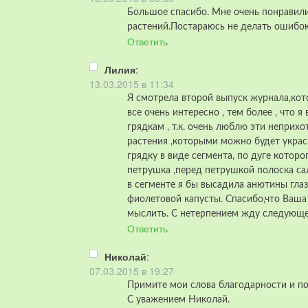
Большое спасибо. Мне очень понравили
растений.Постараюсь не делать ошибок
Ответить
Лилия
:
13.03.2015 в 11:34
Я смотрела второй выпуск журнала,кот
все очень интересно , тем более , что 
грядкам , т.к. очень люблю эти неприх
растения ,которыми можно будет украс
грядку в виде сегмента, по дуге которо
петрушка ,перед петрушкой полоска са
в сегменте я бы высадила анютины глаз
фиолетовой капусты. Спасибо,что Ваша 
мыслить. С нетерпением жду следующе
Ответить
Николай
:
07.03.2015 в 19:27
Примите мои слова благодарности и п
С уважением Николай.