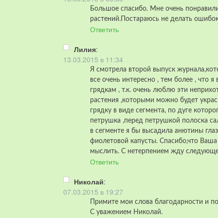
Большое спасибо. Мне очень понравили
растений.Постараюсь не делать ошибок
Ответить
Лилия
:
13.03.2015 в 11:34
Я смотрела второй выпуск журнала,кот
все очень интересно , тем более , что 
грядкам , т.к. очень люблю эти неприх
растения ,которыми можно будет украс
грядку в виде сегмента, по дуге которо
петрушка ,перед петрушкой полоска са
в сегменте я бы высадила анютины глаз
фиолетовой капусты. Спасибо,что Ваша 
мыслить. С нетерпением жду следующе
Ответить
Николай
:
07.03.2015 в 19:27
Примите мои слова благодарности и п
С уважением Николай.