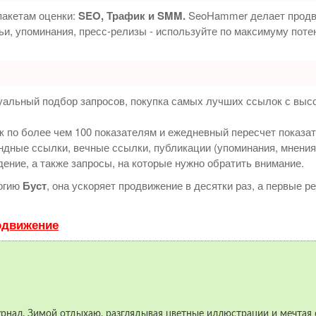
пакетам оценки:
SEO, Трафик и SMM.
SeoHammer делает продв
тьи, упоминания, пресс-релизы - используйте по максимуму по
уальный подбор запросов, покупка самых лучших ссылок с выс
 по более чем 100 показателям и ежедневный пересчет показат
дные ссылки, вечные ссылки, публикации (упоминания, мнения, 
ение, а также запросы, на которые нужно обратить внимание.
огию
Буст
, она ускоряет продвижение в десятки раз, а первые 
одвижение
рнал. Зимой отдыхаю, разглядывая цветные иллюстрации и мечтая о