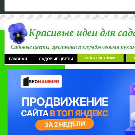
ГЛАВНАЯ
ОБО МНЕ
САДОВЫЕ ФИГУРКИ
С
МНОГОЛЕТНИКИ
ГЛАВНАЯ
САДОВЫЕ ЦВЕТЫ
ДВУЛЕТНИКИ
ВЕСЕННЕЦВЕТУЩИЕ
ЛЕТ
ПО ПЕРИОДУ ЦВЕТЕНИЯ
ПРОДОЛЖИТЕЛЬНОЦВЕТУЩИЕ
БЕЛЫЕ ЦВЕТЫ
ЖЕЛТЫЕ И ОР
ЦВЕТЫ ПО ОКРАСКЕ
РОЗОВЫЕ ЦВЕТЫ
ВИДЫ И СТИЛИ
СИНИЕ ЦВЕТЫ
ИДЕИ ДЛЯ САД
ЦВЕТНИКИ И ИДЕИ
ПРАВИЛА СОСТАВЛЕНИЯ
РАЗНОЕ