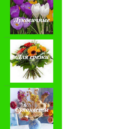
-----
-----