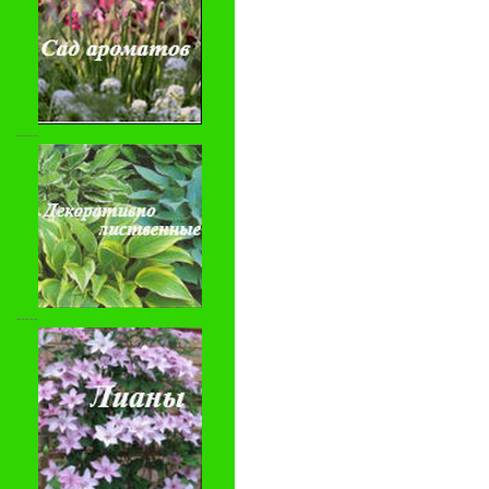
-----
-----