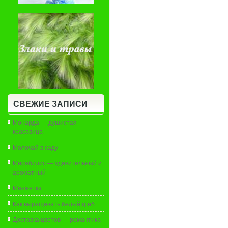
-----
СВЕЖИЕ ЗАПИСИ
Монарда — душистая
красавица
Молочай в саду
Мирабилис — удивительный и
ароматный
Манжетка
Как выращивать белый гриб
Доставка цветов — романтика