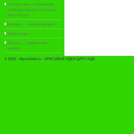
Последствия от появления
слепыша гораздо страшнее,
чем от крота
Малопа — «летняя мальва»
Маки в саду
Люпины — эффектные
«свечи»
© 2022 - Nyurochka.ru :: КРАСИВЫЕ ИДЕИ ДЛЯ САДА