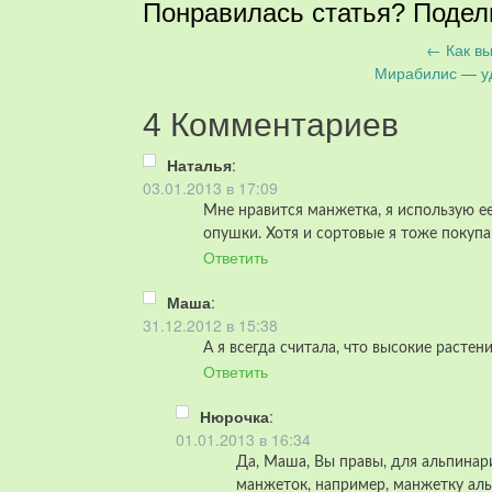
Понравилась статья? Подел
←
Как вы
Запись
Мирабилис — у
навигация
4 Комментариев
Наталья
:
03.01.2013 в 17:09
Мне нравится манжетка, я использую ее
опушки. Хотя и сортовые я тоже покуп
Ответить
Маша
:
31.12.2012 в 15:38
А я всегда считала, что высокие растен
Ответить
Нюрочка
:
01.01.2013 в 16:34
Да, Маша, Вы правы, для альпина
манжеток, например, манжетку ал