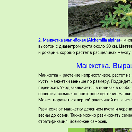
2.
Манжетка альпийская
(Alchemilla alpina)
– мно
высотой с диаметром куста около 30 см. Цветет
и рокарии, хорошо растет в расщелинах между
Манжетка. Выращ
Манжетка – растение неприхотливое, растет на
кусты манжетки меньше по размеру. Подойдет л
переносит. Уход заключается в поливах в особ
соцветия, возможно повторное цветение манжет
Может поражаться черной ржавчиной из-за чег
Размножают манжетку делением куста и
черен
весны до осени. Также можно размножать семе
стратификация. Возможен самосев.