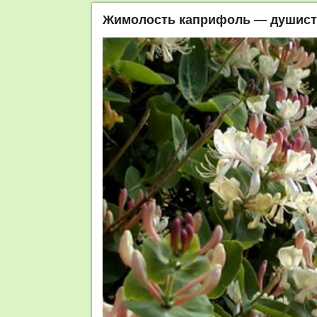
Жимолость каприфоль — душист