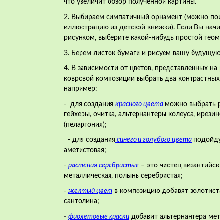
что увеличит обзор полученной картины.
2. Выбираем симпатичный орнамент (можно пои
иллюстрацию из детской книжки). Если Вы нач
рисунком, выберите какой-нибудь простой геом
3. Берем листок бумаги и рисуем вашу будущую
4. В зависимости от цветов, представленных н
ковровой композиции выбрать два контрастных 
например:
- для создания
красного цвета
можно выбрать р
гейхеры, очитка, альтернантеры колеуса, ирези
(пеларгония);
- для создания
синего и голубого цвета
подойду
аметистовая;
-
растения серебристые
– это чистец византийск
металлическая, полынь серебристая;
-
желтый цвет
в композицию добавят золотиста
сантолина;
-
фиолетовые краски
добавит альтернантера мет