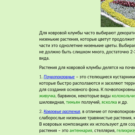
Для ковровой клумбы часто выбирают декорати
низенькие растения, которые цветут продолжит
части это однолетние низенькие цветы. Выбира
не должно быть слишком много, достаточно 2-3
вида.
Растения для ковровой клумбы делятся на почв
1.
Почвопокровные
– это стелющиеся кустарники
которые быстро расползаются и заселяют терр
для создания основного фона. К почвопокровн
живучка
,
барвинок, некоторые виды
колокольчи
шиловидная,
тимьян
ползучий,
ясколка
и др
.
2.
Ковровые растения
,
в отличие от почвопокров
слаборослые низенькие травянистые растения, 
В ковровых композициях их используют для со
растения – это
антеннария
,
стеллярия,
гелихриз