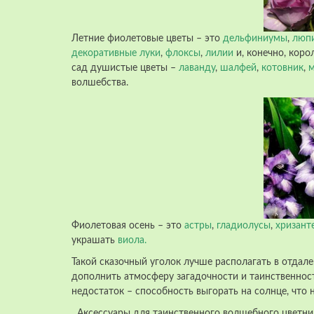
Летние фиолетовые цветы – это
дельфиниумы
,
люп
декоративные луки
,
флоксы
,
лилии
и, конечно, коро
сад душистые цветы –
лаванду
,
шалфей
,
котовник
,
м
волшебства.
Фиолетовая осень – это
астры
,
гладиолусы
,
хризант
украшать
виола
.
Такой сказочный уголок лучше располагать в отдале
дополнить атмосферу загадочности и таинственнос
недостаток – способность выгорать на солнце, что 
Аксессуары для таинственного волшебного цветника