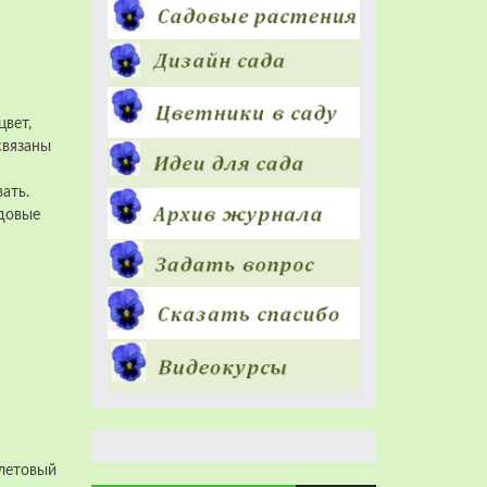
цвет,
связаны
вать.
ндовые
олетовый