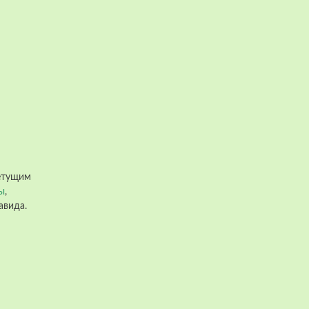
ветущим
ы
,
вида.