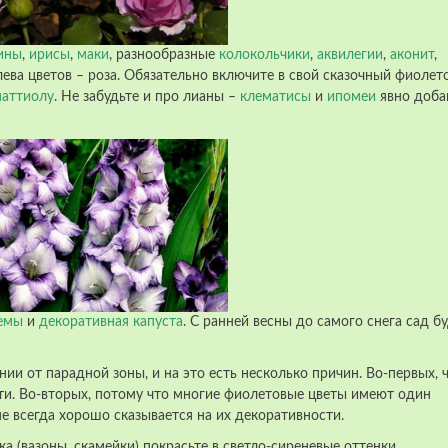
ины
,
ирисы
,
маки
, разнообразные
колокольчики
,
аквилегии
,
аконит
,
лева цветов – роза. Обязательно включите в свой сказочный фиолет
аттиолу
. Не забудьте и про лианы –
клематисы
и
ипомеи
явно доба
емы
и
декоративная капуста
. С ранней весны до самого снега сад б
нии от парадной зоны, и на это есть несколько причин. Во-первых, 
ти. Во-вторых, потому что многие фиолетовые цветы имеют один
не всегда хорошо сказывается на их декоративности.
 (вазоны, скамейки) покрасьте в светло-сиреневые оттенки.