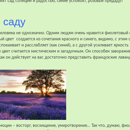
лнят сад солнцем и радостью, синие успокоят, розовые придадут
 саду
 человека не однозначно. Одним людям очень нравится фиолетовый 
ый цвет создается из сочетания красного и синего, видимо, с этим 
покаивает и расслабляет (как синий), а с другой усиливает яркость
 цвет считается мистическим и загадочным. Он способен заворажи
как он действует на вас достаточно представить французские лава
оции – восторг, восхищение, умиротворение… Так что, думаю, фи