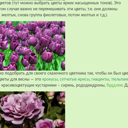
ветов (тут можно выбрать цветы ярких насыщенных тонов). Это
том случае важно не перемешивать эти цветы, т.е. они должны
 желтых, снова группа фиолетовых, потом желтых и т.д.).
ко подобрать для своего сказочного цветника так, чтобы он был ц
цветы для весны — это
крокусы
,
сетчатые ирисы
,
гиацинты
,
тюльпан
ю красивоцветущие кустарники – сирень, рододендроны,
буддлею
Да