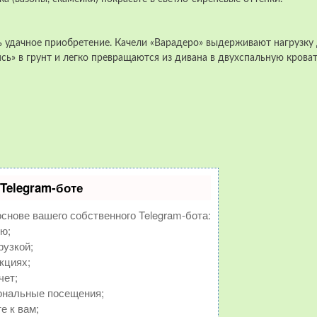
ь удачное приобретение. Качели «Варадеро» выдерживают нагрузку
ясь» в грунт и легко превращаются из дивана в двухспальную кроват
Telegram-боте
основе вашего собственного Telegram-бота:
ю;
рузкой;
кциях;
чет;
ональные посещения;
е к вам;