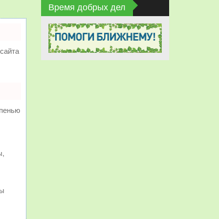
Время добрых дел
сайта
епенью
ы,
ты