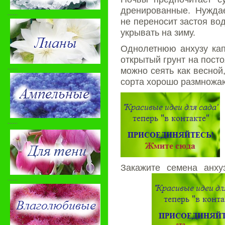
дренированные. Нуждае
-----
не переносит застоя во
укрывать на зиму.
Однолетнюю анхузу кап
открытый грунт на пост
-----
можно сеять как весной
сорта хорошо размножаю
-----
Закажите семена анх
-----