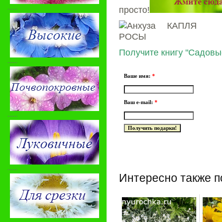
-----
просто!
Получите книгу "Садовы
-----
Ваше имя:
*
Ваш e-mail:
*
-----
-----
Интересно также п