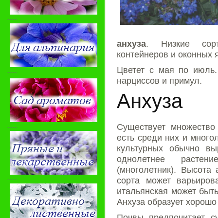
-----
анхуза
.
Низкие сор
контейнеров и оконных 
Цветет с мая по июль
-----
нарциссов и примул.
Анхуза
-----
Существует множество 
есть среди них и много
культурных обычно 
однолетнее раст
(многолетник). Высота 
-----
сорта может варьиро
итальянская может быть
Анхуза образует хорошо
Почвы предпочитает с