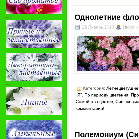
Однолетние фл
-----
22 Январь 2013
Нюрочк
-----
-----
Категория:
Летнецветущие
"Я"
,
По периоду цветения
,
Про
Семейства цветов
,
Синюховы
комментарий!
-----
Полемониум (Си