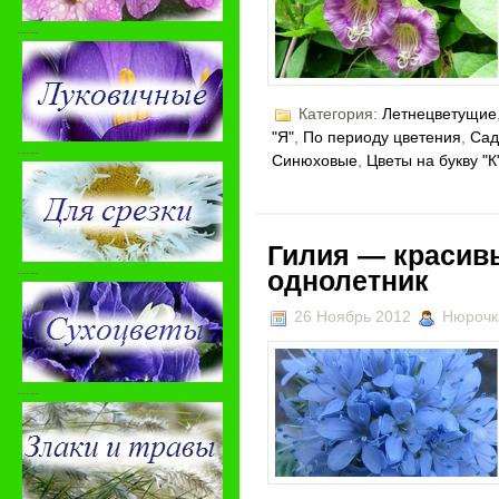
-----
Категория:
Летнецветущие
"Я"
,
По периоду цветения
,
Сад
-----
Синюховые
,
Цветы на букву "К
Гилия — красив
-----
однолетник
26 Ноябрь 2012
Нюрочк
-----