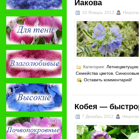
Иакова
-----
10 Январь 2013
Нюрочк
-----
Категория:
Летнецветущие
Семейства цветов
,
Синюховы
Оставить комментарий!
-----
Кобея — быстро
-----
7 Декабрь 2012
Нюрочк