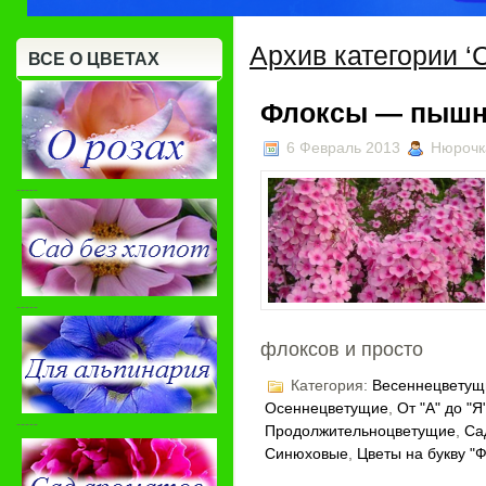
ЦВЕТЫ НА БУКВУ «Я»
КАННОВЫЕ
КИПРЕЙНЫЕ
КЛЕОМОВЫЕ
Архив категории 
КСАНТОРРЕЕВЫЕ
КУТРОВЫЕ
ЛАДАННИКОВ
ВСЕ О ЦВЕТАХ
ЛЮТИКОВЫЕ
МАКОВЫЕ
МАЛЬВОВЫЕ
Флоксы — пышн
НИКТАГИНОВЫЕ
НОРИЧНИКОВЫЕ
ПАСЛЕНО
6 Февраль 2013
Нюрочк
ПОДОРОЖНИКОВЫЕ
ПОРТУЛАКОВЫЕ
РОЗОВ
-----
СПАРЖЕВЫЕ
ТОЛСТЯНКОВЫЕ
ФИАЛКОВЫЕ
-----
флоксов и просто
Категория:
Весеннецветущ
Осеннецветущие
,
От "А" до "Я
-----
Продолжительноцветущие
,
Са
Синюховые
,
Цветы на букву "Ф