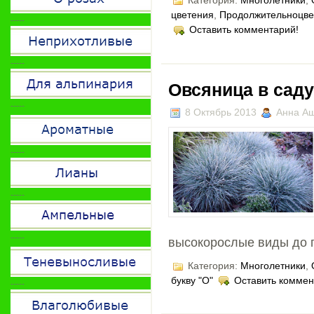
Категория:
Многолетники
,
цветения
,
Продолжительноцв
-----
Оставить комментарий!
-----
Овсяница в саду
-----
8 Октябрь 2013
Анна А
-----
-----
-----
высокорослые виды до п
Категория:
Многолетники
,
букву "О"
Оставить коммен
-----