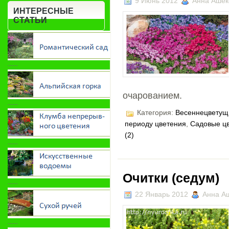
9 Июнь 2012
Анна Ашек
ИНТЕРЕСНЫЕ
СТАТЬИ
-----
очарованием.
-----
Категория:
Весеннецветущ
периоду цветения
,
Садовые ц
(2)
-----
Очитки (седум)
-----
22 Январь 2012
Анна А
-----