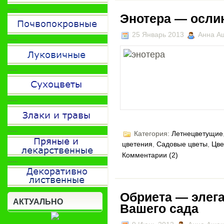
-----
Энотера — осли
25 Январь 2013
Анна А
-----
-----
-----
-----
Категория:
Летнецветущие
цветения
,
Садовые цветы
,
Цве
Комментарии (2)
-----
Обриета — элег
АКТУАЛЬНО
Вашего сада