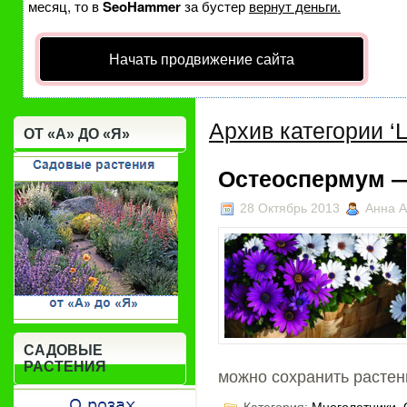
месяц, то в
SeoHammer
за бустер
вернут деньги.
Начать продвижение сайта
Архив категории ‘
ОТ «А» ДО «Я»
Остеоспермум —
28 Октябрь 2013
Анна А
САДОВЫЕ
РАСТЕНИЯ
можно сохранить растен