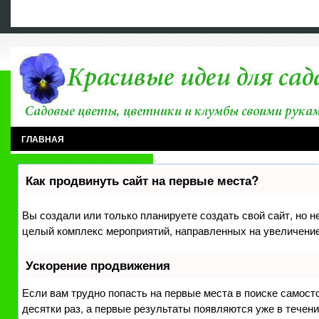
ГЛАВНАЯ
МНОГОЛЕТНИКИ
ОДНОЛЕТНИКИ
САДОВЫЕ ЦВЕТЫ
Как продвинуть сайт на первые места?
ДЕРЕВЬЯ В ДИЗАЙНЕ САДА
ВИДЫ И СТИЛИ
ИДЕИ ДЛЯ САД
ЦВЕТНИКИ И ИДЕИ
ПРАВИЛА СОСТАВЛЕНИЯ
РАЗНОЕ
ФИТОДИЗАЙН
ПОДПИСКА
АРХИВ
Вы создали или только планируете создать свой сайт, но не
целый комплекс мероприятий, направленных на увеличение
Ускорение продвижения
Если вам трудно попасть на первые места в поиске самост
десятки раз, а первые результаты появляются уже в течение