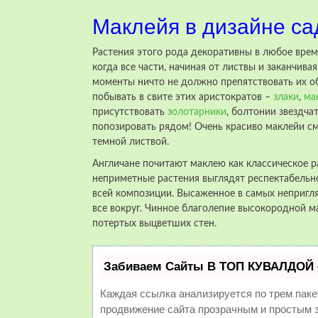
Маклейя в дизайне са
Растения этого рода декоративны в любое врем
когда все части, начиная от листвы и заканчив
моменты ничто не должно препятствовать их об
побывать в свите этих аристократов –
злаки
,
ма
присутствовать
золотарники
, болтонии звездча
попозировать рядом! Очень красиво маклейи см
темной листвой.
Англичане почитают маклею как классическое р
неприметные растения выглядят респектабельно.
всей композиции. Высаженное в самых непригля
все вокруг. Чинное благолепие высокородной ма
потертых выцветших стен.
Забиваем Сайты В ТОП КУВАЛДОЙ 
Каждая ссылка анализируется по трем паке
продвижение сайта прозрачным и простым з