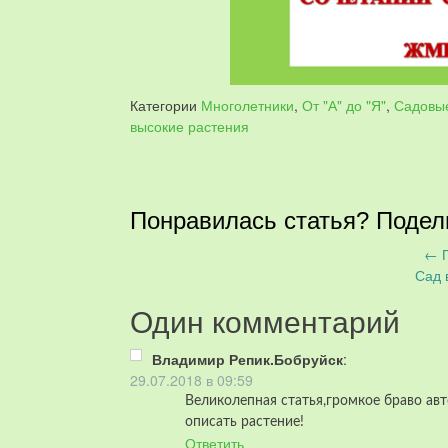
Категории
Многолетники
,
От "А" до "Я"
,
Садовы
высокие растения
Понравилась статья? Подел
←
П
Запись
Сад 
навигация
Один комментарий
Владимир Репик.Бобруйск
:
29.07.2018 в 09:59
Великолепная статья,громкое браво ав
описать растение!
Ответить