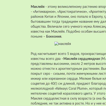
Маклейя
- этому великолепному растению впор
- «Антикварное», «Аристократичное», «Архитект
районов Китая и Японии, оно попало в Европу, г
бытовавшим тогда традициям название ему дали
общества. Величали сего ученого мужа Алексан
известна как Маклейя. Подобно особам высшего
поныне –
Боккония
.
Род насчитывает всего 5 видов, произрастающи
известны всего два –
Маклейя сердцевидная
(М.
представлены высокими, около 2 метров высо
можно отнести к архитектурным растениям. Вы
покрыт серо - сизыми, почти жемчужными лист
инжир или изрезанное сердце. Мелкие белые ил
соцветия до 40(!) см длиной, придают благоро
мелкоплодной «Kelways Coral Plume», который 
метелочек соцветий кораллового цвета. У этого 
Маклея сердцелистная в силу возраста (а она 
побледнее, не так активна в росте. Но и у нее е