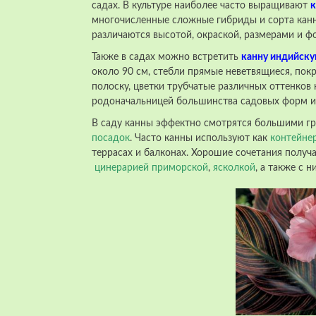
садах. В культуре наиболее часто выращивают
к
многочисленные сложные гибриды и сорта канн.
различаются высотой, окраской, размерами и фо
Также в садах можно встретить
канну индийск
около 90 см, стебли прямые неветвящиеся, пок
полоску, цветки трубчатые различных оттенков 
родоначальницей большинства садовых форм и
В саду канны эффектно смотрятся большими г
посадок
. Часто канны используют как
контейне
террасах и балконах. Хорошие сочетания получа
цинерарией приморской
,
ясколкой
, а также с 