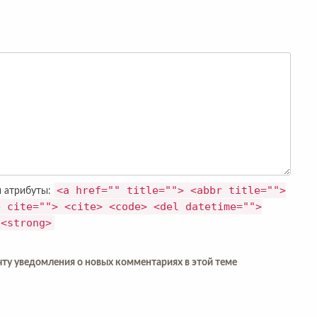
<a href="" title=""> <abbr title="">
и атрибуты:
e cite=""> <cite> <code> <del datetime="">
 <strong>
очту уведомления о новых комментариях в этой теме