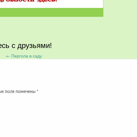
сь с друзьями!
←
Пергола в саду
ые поля помечены
*