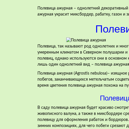
Полевица ажурная – однолетний декоративный 
ажурная украсит миксбордер, рабатку, газон и з
Полев
Полевица, так называют род однолетних и мног
умеренным климатом в Северном полушарии и в
полевиц, однако используются они в основном к
лишь один однолетний вид – полевица ажурная 
Полевица ажурная (Agrostis nebulosa)– изящно
побегов, заканчивающихся метельчатым соцвети
время цветения полевица ажурная похожа на пу
Полевица
В саду полевица ажурная будет красиво смотре
живописного валуна, а также в
миксбордере
сре
полевицу для оформления
рабаток
и бордюров. 
зимних композициях
, для чего побеги срезают 