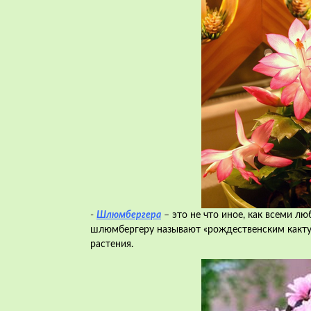
-
Шлюмбергера
–
это не что иное, как всеми л
шлюмбергеру называют «рождественским кактус
растения.