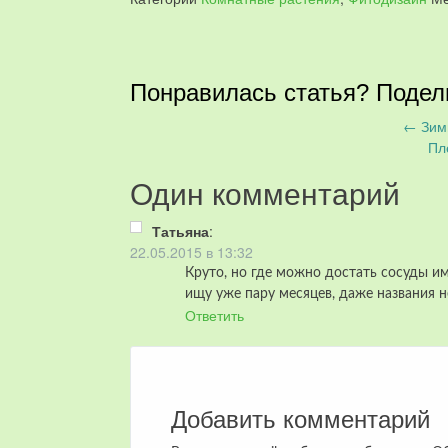
Понравилась статья? Подел
←
Зимн
Запись
Пл
навигация
Один комментарий
Татьяна
:
22.05.2015 в 13:32
Круто, но где можно достать сосуды им
ищу уже пару месяцев, даже названия 
Ответить
Добавить комментарий