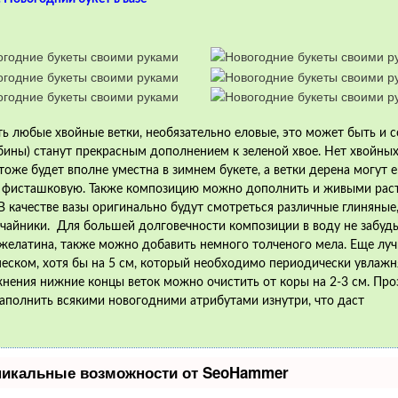
ь любые хвойные ветки, необязательно еловые, это может быть и с
ябины) станут прекрасным дополнением к зеленой хвое. Нет хвойных
оже будет вполне уместна в зимнем букете, а ветки дерена могут 
ли фисташковую. Также композицию можно дополнить и живыми рас
В качестве вазы оригинально будут смотреться различные глиняные
чайники. Для большей долговечности композиции в воду не забудь
 желатина, также можно добавить немного толченого мела. Еще лу
песком, хотя бы на 5 см, который необходимо периодически увлажн
ения нижние концы веток можно очистить от коры на 2-3 см. Про
аполнить всякими новогодними атрибутами изнутри, что даст
никальные возможности от SeoHammer