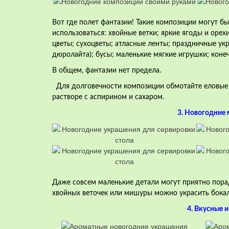
Вот где полет фантазии! Такие композиции могут б
использоваться:
хвойные ветки;
яркие ягоды и орех
цветы;
сухоцветы
;
атласные ленты;
праздничные укр
дюролайта);
бусы;
маленькие мягкие игрушки;
конеч
В общем, фантазии нет предела.
Для долговечности композиции обмотайте еловые 
растворе с аспирином и сахаром.
3. Новогодние 
Даже совсем маленькие детали могут приятно порад
хвойных веточек или мишуры можно украсить бока
4. Вкусные 