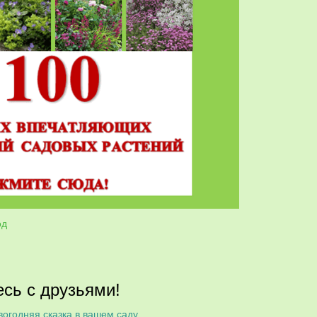
од
сь с друзьями!
огодняя сказка в вашем саду