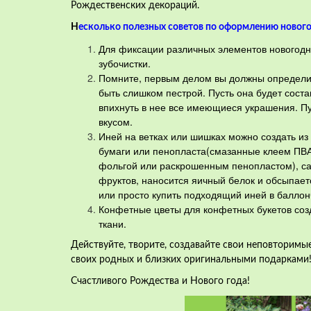
Рождественских декораций.
Н
еск
олько полезных советов по оформлению новог
Для фиксации различных элементов новогодни
зубочистки.
Помните, первым делом вы должны определит
быть слишком пестрой. Пусть она будет соста
впихнуть в нее все имеющиеся украшения. Пу
вкусом.
Иней на ветках или шишках можно создать из с
бумаги или пенопласта(смазанные клеем ПВА
фольгой или раскрошенным пенопластом), са
фруктов, наносится яичный белок и обсыпает
или просто купить подходящий иней в баллон
Конфетные цветы для конфетных букетов созд
ткани.
Действуйте, творите, создавайте свои неповторимы
своих родных и близких оригинальными подарками
Счастливого Рождества и Нового года!