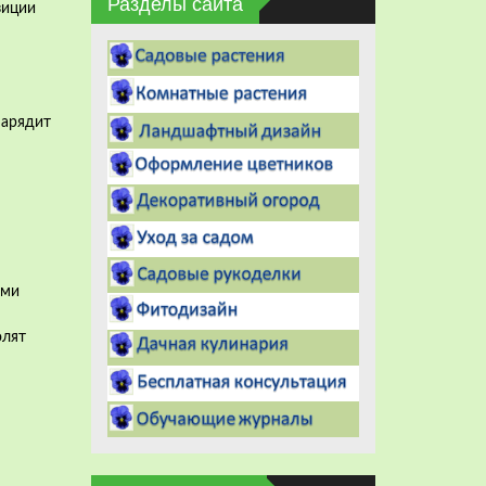
Разделы сайта
зиции
нарядит
ими
я
олят