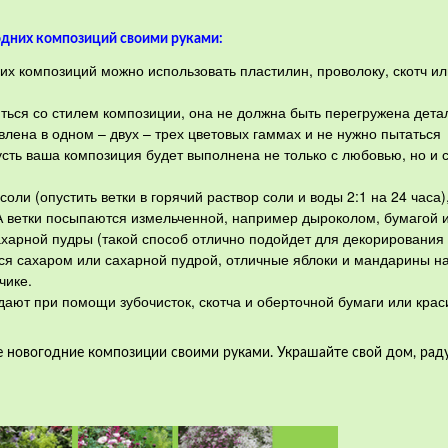
одних композиций своими руками:
х композиций можно использовать пластилин, проволоку, скотч ил
ься со стилем композиции, она не должна быть перегружена дета
влена в одном – двух – трех цветовых гаммах и не нужно пытаться
сть ваша композиция будет выполнена не только с любовью, но и 
оли (опустить ветки в горячий раствор соли и воды 2:1 на 24 часа),
 ветки посыпаются измельченной, например дыроколом, бумагой 
харной пудры (такой способ отлично подойдет для декорирования
ся сахаром или сахарной пудрой, отличные яблоки и мандарины на
чике.
ают при помощи зубочисток, скотча и оберточной бумаги или крас
е новогодние композиции своими руками. Украшайте свой дом, рад
!