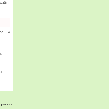
сайта
епенью
ы,
ты