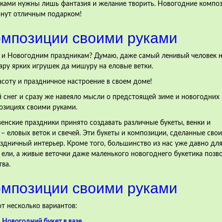
ами нужны лишь фантазия и желание творить. Новогодние компо
анут отличным подарком!
омпозиции своими руками
м и Новогодним праздникам? Думаю, даже самый ленивый человек 
пару ярких игрушек да мишуру на еловые ветки.
асоту и праздничное настроение в своем доме!
й снег и сразу же навеяло мысли о предстоящей зиме и новогодних
озициях своими руками.
нские праздники принято создавать различные букеты, венки и
– еловых веток и свечей. Эти букеты и композиции, сделанные сво
аздничный интерьер. Кроме того, большинство из нас уже давно дл
ели, а живые веточки даже маленького новогоднего букетика позв
ва.
омпозиции своими руками
т несколько вариантов:
.
Новогодний букет в вазе