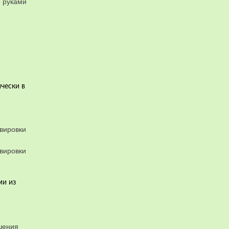
чески в
ми из