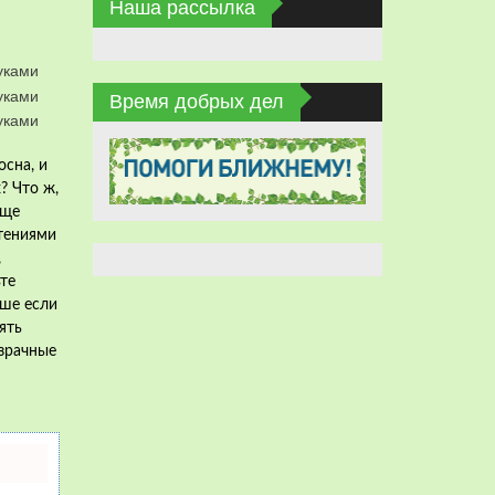
Наша рассылка
Время добрых дел
осна, и
? Что ж,
еще
тениями
,
те
чше если
ять
зрачные