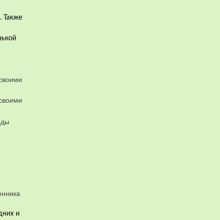
. Также
нькой
дних и