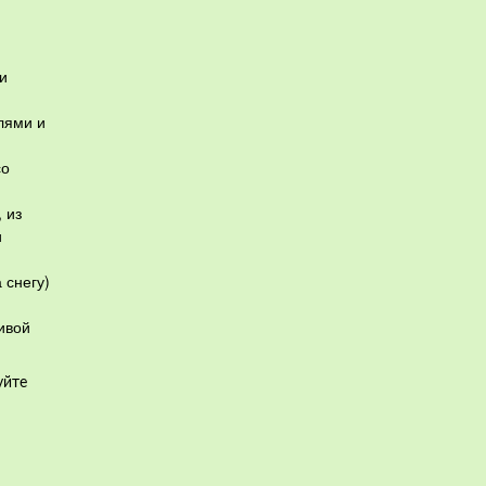
и
лями и
со
 из
и
 снегу)
ивой
уйте