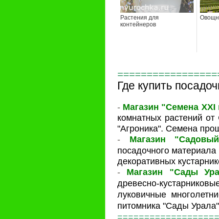
Растения для
Овощн
контейнеров
=================
Где купить посадо
-
Магазин "Семена XXI
комнатных растений от
"Агроника". Семена про
-
Магазин "Садовый
посадочного материала 
декоративных кустарнико
-
Магазин "Сады Ура
древесно-кустарнико
луковичные многолетни
питомника "Сады Урала"
==================