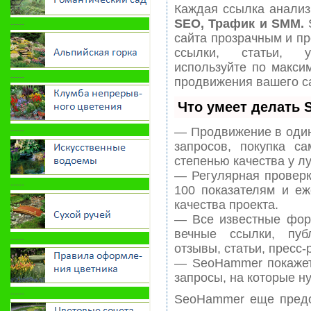
Каждая ссылка анализи
SEO, Трафик и SMM.
-----
сайта прозрачным и пр
ссылки, статьи, у
используйте по макс
-----
продвижения вашего с
Что умеет делать
-----
— Продвижение в один
запросов, покупка с
степенью качества у л
— Регулярная проверк
-----
100 показателям и еж
качества проекта.
— Все известные фор
вечные ссылки, пуб
-----
отзывы, статьи, пресс-
— SeoHammer покажет,
запросы, на которые н
-----
SeoHammer еще предо