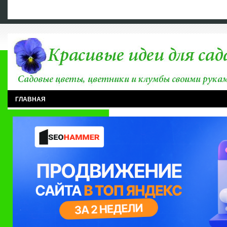
ГЛАВНАЯ
МНОГОЛЕТНИКИ
ОДНОЛЕТНИКИ
САДОВЫЕ ЦВЕТЫ
ДЕРЕВЬЯ В ДИЗАЙНЕ САДА
ВИДЫ И СТИЛИ
ИДЕИ ДЛЯ САД
ЦВЕТНИКИ И ИДЕИ
ПРАВИЛА СОСТАВЛЕНИЯ
РАЗНОЕ
ФИТОДИЗАЙН
ПОДПИСКА
АРХИВ