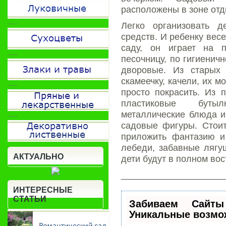
расположены в зоне отд
-----
Легко организовать 
средств. И ребенку весе
саду, он играет на 
-----
песочницу, по гигиенич
дворовые. Из старых 
скамеечку, качели, их м
-----
просто покрасить. Из п
пластиковые буты
металлические блюда и 
-----
садовые фигуры. Стоит
приложить фантазию и
лебеди, забавные лягуш
АКТУАЛЬНО
дети будут в полном вос
____________________
ИНТЕРЕСНЫЕ
СТАТЬИ
Забиваем Сай
Уникальные возмо