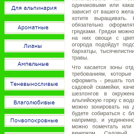
одинаковыми или кака
зависит от вашего жела
-----
хотите выращивать. 
обязательно оформл
грядками. Грядки можн
-----
на них овощи с цвет
огорода подойдут подс
бархатцы, тысячелистн
-----
травы.
Что касается зоны отд
-----
требованиям, которы
оформить - решать тол
садовой скамейки, кач
-----
шезлонгов в окружен
альпийскую горку с вод
можно зонировать на 
-----
будете собираться с б
например, и уединенн
можно помечтать или
-----
вечерком. Садовый