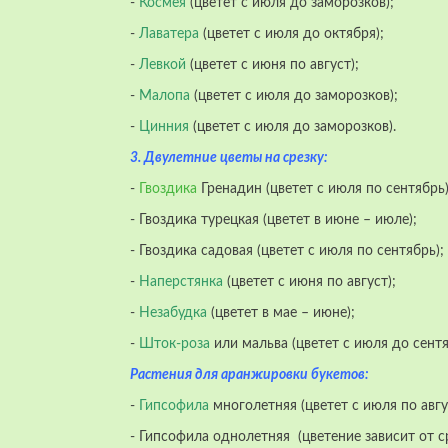
-
Космея
(цветет с июля до заморозков);
-
Лаватера
(цветет с июля до октября);
-
Левкой
(цветет с июня по август);
-
Малопа
(цветет с июля до заморозков);
-
Цинния
(цветет с июля до заморозков).
3. Двулетние цветы на срезку:
-
Гвоздика
Гренадин (цветет с июля по сентябрь)
- Гвоздика турецкая (цветет в июне – июле);
- Гвоздика садовая (цветет с июля по сентябрь);
-
Наперстянка
(цветет с июня по август);
-
Незабудка
(цветет в мае – июне);
-
Шток-роза
или мальва (цветет с июля до сентя
Растения для аранжировки букетов:
-
Гипсофила
многолетняя (цветет с июля по авгу
- Гипсофила однолетняя (цветение зависит от с