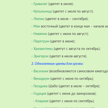
-
Гравилат
(цветет в июле);
-
Купальница
(цветет с июля по август);
-
Люпин
(цветет в июле – сентябре);
-
Мак
восточный (цветет в конце мая – начале и
-
Нивяник
(цветет с июня по август);
-
Пиретрум
(цветет в июне);
-
Хризантемы
(цветут с августа по октябрь);
-
Эригерон
(цветет в июле-августе).
2. Однолетние цветы для срезки:
-
Васильки
(возобновляются самосевом ежегодно
-
Венидиум
(цветет с июня по октябрь);
-
Гвоздика
Шабо (цветет в июле – октябре);
-
Годеция
(цветет с июня до заморозков);
-
Кларкия
(цветет с июня по сентябрь);