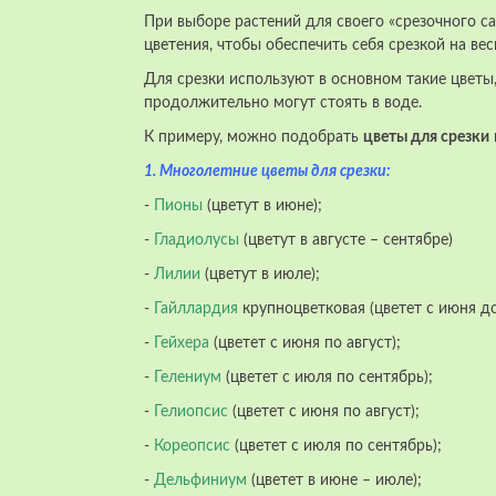
При выборе растений для своего «срезочного с
цветения, чтобы обеспечить себя срезкой на вес
Для срезки используют в основном такие цветы
продолжительно могут стоять в воде.
К примеру, можно подобрать
цветы для срезки
1. Многолетние цветы для срезки:
-
Пионы
(цветут в июне);
-
Гладиолусы
(цветут в августе – сентябре)
-
Лилии
(цветут в июле);
-
Гайллардия
крупноцветковая (цветет с июня до
-
Гейхера
(цветет с июня по август);
-
Гелениум
(цветет с июля по сентябрь);
-
Гелиопсис
(цветет с июня по август);
-
Кореопсис
(цветет с июля по сентябрь);
-
Дельфиниум
(цветет в июне – июле);