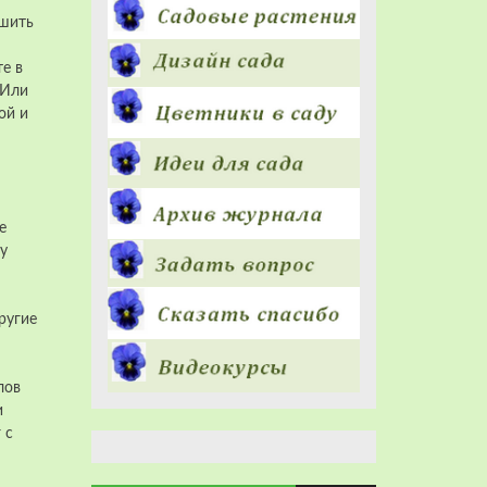
шить
е в
 Или
ой и
е
у
ругие
лов
и
 с