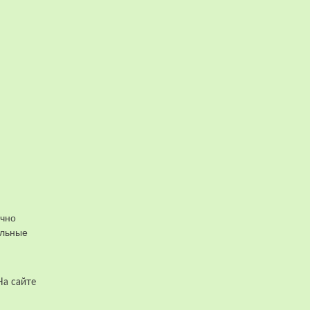
очно
альные
На сайте