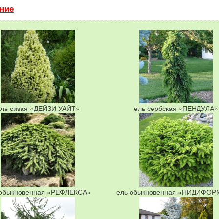
ение
ель сизая «ДЕЙЗИ УАЙТ»
ель сербская «ПЕНДУЛА»
 обыкновенная «РЕФЛЕКСА»
ель обыкновенная «НИДИФО