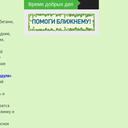
Время добрых дел
бегами,
дние,
м,
ий
у
кие
ндула»
.
ий
ь и
рятся
линку и
асная