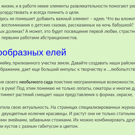
в жизни, и в работе некие элементы развлекательности
помогают ре
усердствовать и всегда помнить о цели.
здесь не помешает добавить важный элемент – идею. Что вы вложит
, воспоминания о детских сказках, рассказанных на ночь бабушкой?
х долинах? А может, это будет посвящение первой любви, страстн
 первыми работами абстракционистов.
ообразных елей
нейку, прилизанного участка земли. Давайте создавать наши райски
бражение, дает еще больший импульс к творчеству и …любопытств
ия своего
необычного сада
поистине неограниченные возможности.
 в руки! Под этим понимаю не только лопаты, секаторы и многие д
тимент растений смещает наши представления о формах, окраске,
ратила свою актуальность. На страницах специализированных журна
 двухцветные колючие красавицы. И растут они не только статным
ыми змейками, забавными стожками. Их можно комбинировать друг
и кустов с разным габитусом и цветом.