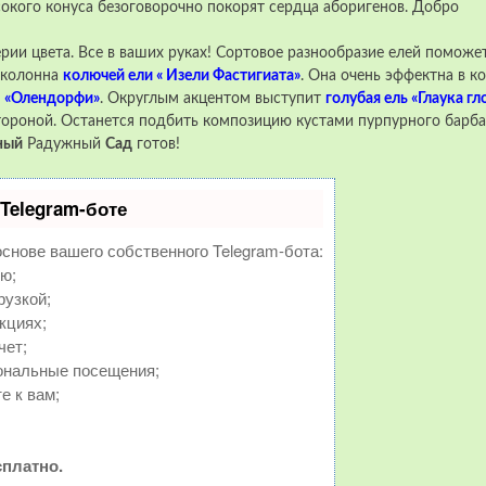
сокого конуса безоговорочно покорят сердца аборигенов. Добро
ии цвета. Все в ваших руках! Сортовое разнообразие елей поможе
я колонна
колючей ели « Изели Фастигиата»
. Она очень эффектна в к
ю
«Олендорфи»
. Округлым акцентом выступит
голубая ель «Глаука гл
тороной. Останется подбить композицию кустами пурпурного барб
ный
Радужный
Сад
готов!
Telegram-боте
основе вашего собственного Telegram-бота:
ю;
рузкой;
кциях;
чет;
ональные посещения;
е к вам;
платно.