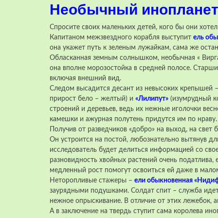
Необычный инопланет
Спросите своих маленьких детей, кого бы они хоте
Капитаном межзвездного корабля выступит
ель обы
она укажет путь к зеленым лужайкам, сама же остан
Обласканная земным солнышком, необычная « Вирга
она вполне морозостойка в средней полосе. Стар
включая внешний вид.
Следом высадится десант из невысоких крепышей 
прирост бело – желтый) и
«Лилипут»
(изумрудный к
строений и деревьев, ведь их нежные иголочки весн
камешки и ажурная полутень придутся им по нраву.
Получив от разведчиков «добро» на выход, на свет
Он устроится на постой, любознательно вытянув дл
исследователь будет делиться информацией со свое
разновидность хвойных растений очень податлива, е
медленный рост помогут освоиться ей даже в малом
Неторопливые стажеры –
ели обыкновенная «Ниди
заурядными подушками. Солдат спит – служба идет
нежное опрыскивание. В отличие от этих лежебок, 
А в заключение на твердь ступит сама королева ин