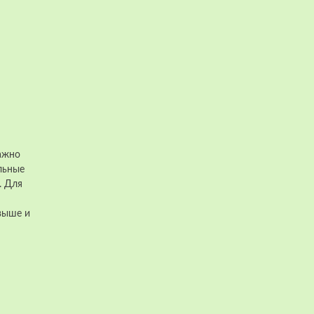
важно
льные
. Для
овыше и