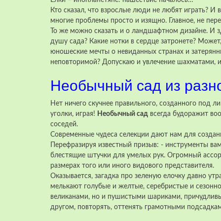
Елки – инопланетяне: нашествие началось…
Кто сказал, что взрослые люди не любят играть? И 
многие проблемы просто и изящно. Главное, не пере
То же можно сказать и о ландшафтном дизайне. И 
душу сада? Какие нотки в сердце затронете? Может
юношеские мечты о невиданных странах и затерянны
неповторимой? Допускаю и увлечение шахматами, и
Необычный сад из разн
Нет ничего скучнее правильного, созданного под ли
уголки, играя!
Необычный сад
всегда будоражит воо
соседей.
Современные чудеса селекции дают нам для создан
Перефразируя известный призыв: - инструменты вам
блестящие штучки для умелых рук. Огромный ассор
размерах того или иного видового представителя.
Оказывается, загадка про зеленую елочку давно ут
мелькают голубые и желтые, серебристые и сезонно
великанами, но и пушистыми шариками, причудлив
другом, повторять, оттенять грамотными подсадкам