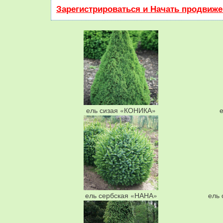
Зарегистрироваться и Начать продвиж
ель сизая «КОНИКА»
ель сербская «НАНА»
ель