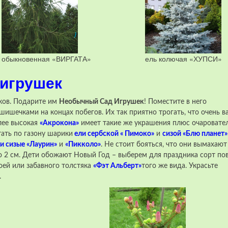
 обыкновенная «ВИРГАТА»
ель колючая «ХУПСИ»
 игрушек
уков. Подарите им
Необычный Сад Игрушек
! Поместите в него
ишечками на концах побегов. Их так приятно трогать, что очень 
лее высокая
«Акрокона»
имеет такие же украшения плюс очаровате
тать по газону шарики
ели сербской « Пимоко»
и
сизой «Блю планет»
и сизые «Лаурин»
и
«Пикколо»
. Не стоит бояться, что они вымахают
ло 2 см. Дети обожают Новый Год – выберем для праздника сорт п
воей или забавного толстяка
«Фэт Альберт»
того же вида. Украсьте
.