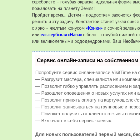
серебристо – голубая окраска, идеальная форма вы
пожаловать на планету Земля!
Пройдет время… Детям – подросткам захочется феер
решить и эту задачу. Константой станет узкая синя
с ярко – желтым конусом
«Конки»
и сочной зелень
или
ель сербская «Нана»
с бело – голубой нижней с
или великолепными рододендронами. Ваш
Необыч
Сервис онлайн-записи на собственном 
Попробуйте сервис онлайн-записи VisitTime на 
— Разгрузит мастера, специалиста или компани
— Позволит гибко управлять расписанием и заг
— Разошлет оповещения о новых услугах или а
— Позволит принять оплату на карту/кошелек/с
— Позволит записываться на групповые и перс
— Поможет получить от клиента отзывы о визит
— Включает в себя сервис чаевых.
Для новых пользователей первый месяц бес