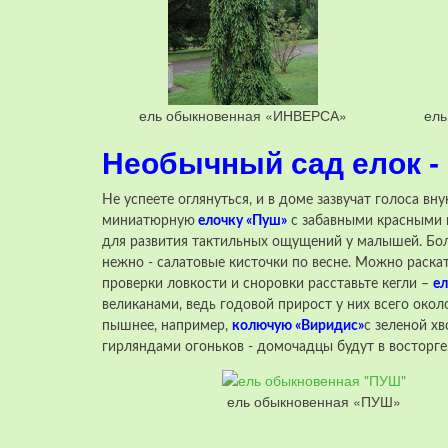
ель обыкновенная «ИНВЕРСА»
ель
Необычный сад елок -
Не успеете оглянуться, и в доме зазвучат голоса вн
миниатюрную
елочку «Пуш»
с забавными красными ш
для развития тактильных ощущений у малышей. Бо
нежно - салатовые кисточки по весне. Можно раска
проверки ловкости и сноровки расставьте кегли –
ел
великанами, ведь годовой прирост у них всего око
пышнее, например,
колючую «Виридис»
с зеленой х
гирляндами огоньков - домочадцы будут в восторге
ель обыкновенная «ПУШ»