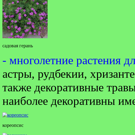
садовая герань
- многолетние растения д
астры, рудбекии, хризант
также декоративные травы
наиболее декоративны им
кореопсис