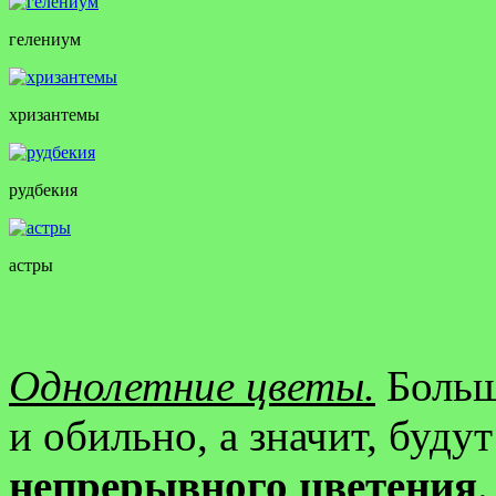
гелениум
хризантемы
рудбекия
астры
Однолетние цветы.
Больш
и обильно, а значит, буд
непрерывного цветения