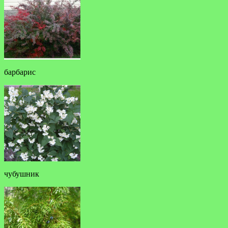
барбарис
чубушник