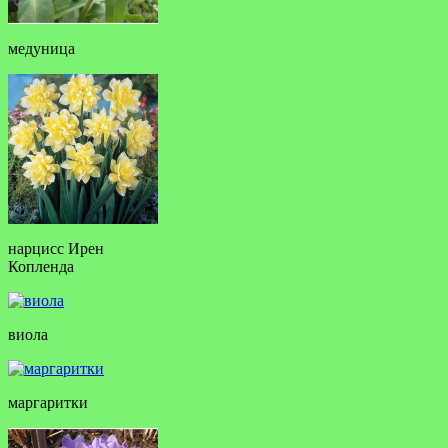
медуница
нарцисс Ирен
Копленда
виола
маргаритки