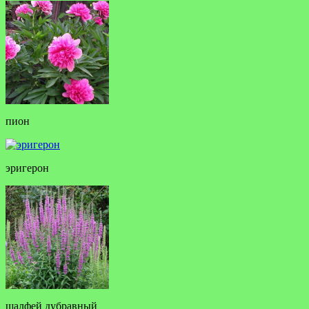
пион
эригерон
шалфей дубравный