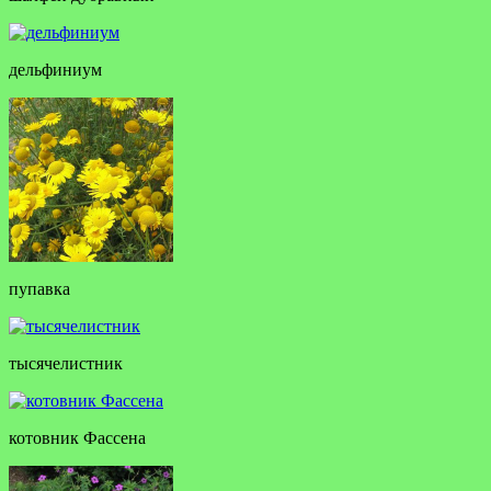
дельфиниум
пупавка
тысячелистник
котовник Фассена