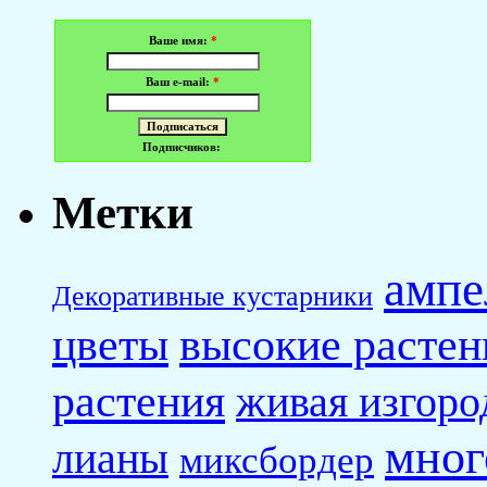
Ваше имя:
*
Ваш e-mail:
*
Подписчиков:
Метки
ампе
Декоративные кустарники
высокие растен
цветы
растения
живая изгоро
мног
лианы
миксбордер