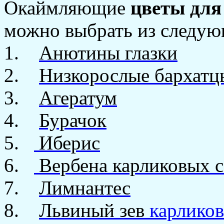
Окаймляющие
цветы для
можно выбрать из следую
1.
Анютины глазки
2.
Низкорослые бархатц
3.
Агератум
4.
Бурачок
5.
Иберис
6.
Вербена карликовых с
7.
Лимнантес
8.
Львиный зев
карликов