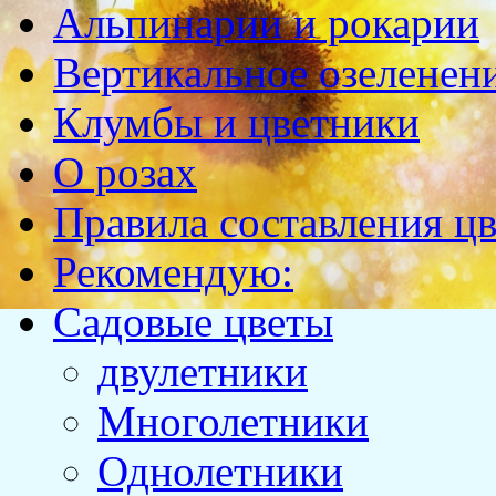
Альпинарии и рокарии
Вертикальное озеленен
Клумбы и цветники
О розах
Правила составления ц
Рекомендую:
Садовые цветы
двулетники
Многолетники
Однолетники