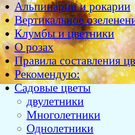
Альпинарии и рокарии
Вертикальное озеленен
Клумбы и цветники
О розах
Правила составления ц
Рекомендую:
Садовые цветы
двулетники
Многолетники
Однолетники