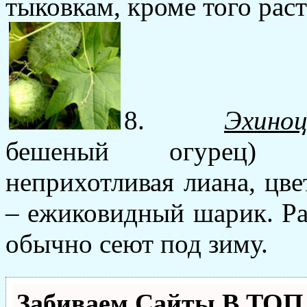
тыковкам, кроме того рас
8.
Эхино
бешеный огурец) –
неприхотливая лиана, цве
– ежиковидный шарик. Ра
обычно сеют под зиму.
Забиваем Сайты В ТО