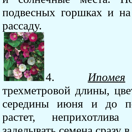
подвесных горшках и на
рассаду.
4.
Ипомея
–
трехметровой длины, цве
середины июня и до п
растет, неприхотлив
заделывать семена сразу в