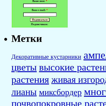
Ваше имя:
*
Ваш e-mail:
*
Подписчиков:
Метки
ампе
Декоративные кустарники
высокие растен
цветы
растения
живая изгоро
мног
лианы
миксбордер
почвопокровные раст