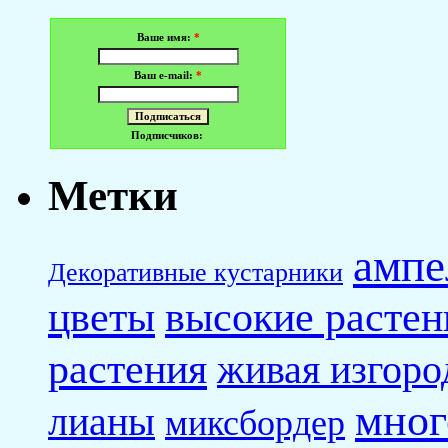
Ваше имя:
*
Ваш e-mail:
*
Подписчиков:
Метки
ампе
Декоративные кустарники
высокие растен
цветы
растения
живая изгоро
мног
лианы
миксбордер