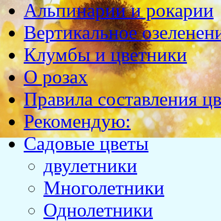
Альпинарии и рокарии
Вертикальное озеленен
Клумбы и цветники
О розах
Правила составления ц
Рекомендую:
Садовые цветы
двулетники
Многолетники
Однолетники